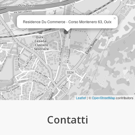
×
Residence Du Commerce - Corso Montenero 63, Oulx
Leaflet
| ©
OpenStreetMap
contributors
Contatti