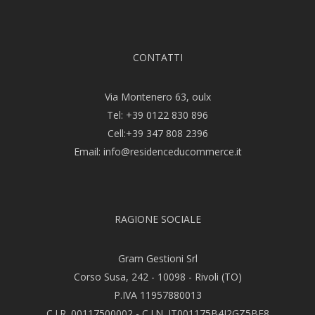
CONTATTI
Via Montenero 63, oulx
Tel:
+39 0122 830 896
Cell:
+39 347 808 2396
Email:
info@residenceducommerce.it
RAGIONE SOCIALE
Gram Gestioni Srl
Corso Susa, 242 - 10098 - Rivoli (TO)
P.IVA 11957880013
C.I.R. 00117500002 - C.I.N. IT001175B4J2GZ5BF8